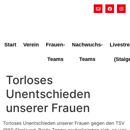
Start
Verein
Frauen-
Nachwuchs-
Livestr
Teams
Teams
(Staig
Torloses
Unentschieden
unserer Frauen
Torloses Unentschieden unserer Frauen gegen den TSV