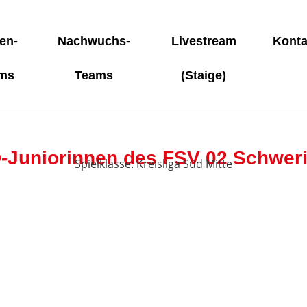
en-
Nachwuchs-
Livestream
Konta
ms
Teams
(Staige)
-Juniorinnen des FSV 02 Schwer
Spielklasse: Kreisliga Süd Mitte