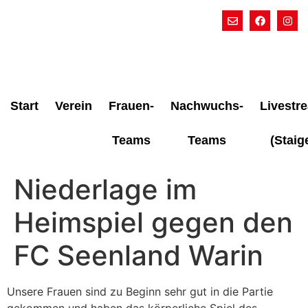
Start
Verein
Frauen-
Nachwuchs-
Livestr
Teams
Teams
(Staig
Niederlage im
Heimspiel gegen den
FC Seenland Warin
Unsere Frauen sind zu Beginn sehr gut in die Partie