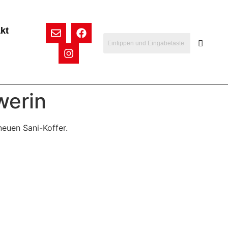
kt
werin
neuen Sani-Koffer.