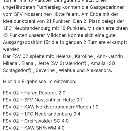
Turnier mit 15 Punkten den guten 3.Platz. Einen
ungefährdeten Turniersieg konnten die Gastgeberinnen
vom SFV Nossentiner-Hütte feiern. Am Ende mit der
Idealpunktzahl von 21 Punkten. Den 2. Platz belegt der
1.FC Neubrandenburg mit 18 Punkten. Mit den erreichten
15 Punkten unserer Mädchen konnte sich eine gute
Ausgangsposition für die folgenden 2 Turniere erkämpft
werden.
Der FSV 02 spielte mit: Helena , Karoline , Ann-Kathrin ,
Milena , Elena , Jette (SV Stralendorf) , Amalia (SG
Schlagsdorf) , Severine , Wiebke und Aleksandra.
Hier die Ergebnisse im einzelnen:
FSV 02 – Hafen Rostock 2:0
FSV 02 – SFV Nossentiner-Hütte 0:1
FSV 02 – KAW Nordvorpommern/Rügen 1:0
FSV 02 – 1.FC Neubrandenburg 0:4
FSV 02 – Greifswalder SC 4:0
FSV 02 – KAW SN/NWM 4:0