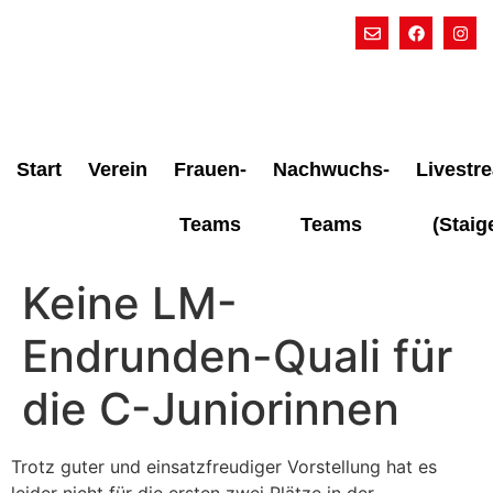
Start
Verein
Frauen-
Nachwuchs-
Livestr
Teams
Teams
(Staig
Keine LM-
Endrunden-Quali für
die C-Juniorinnen
Trotz guter und einsatzfreudiger Vorstellung hat es