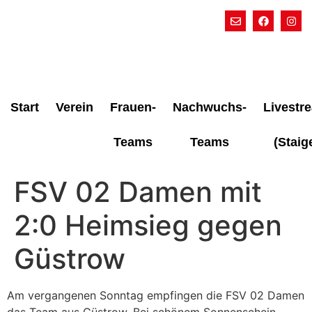
Start
Verein
Frauen-
Nachwuchs-
Livestr
Teams
Teams
(Staig
FSV 02 Damen mit
2:0 Heimsieg gegen
Güstrow
Am vergangenen Sonntag empfingen die FSV 02 Damen