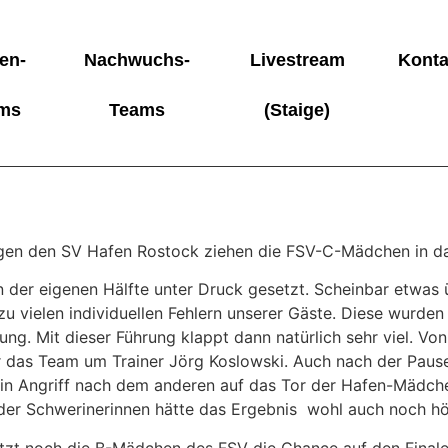
en-
Nachwuchs-
Livestream
Konta
ms
Teams
(Staige)
gegen den SV Hafen Rostock ziehen die FSV-C-Mädchen in d
 der eigenen Hälfte unter Druck gesetzt. Scheinbar etwas 
 vielen individuellen Fehlern unserer Gäste. Diese wurden
ung. Mit dieser Führung klappt dann natürlich sehr viel. 
ür das Team um Trainer Jörg Koslowski. Auch nach der Pause 
e ein Angriff nach dem anderen auf das Tor der Hafen-Mädch
der Schwerinerinnen hätte das Ergebnis wohl auch noch hö
t noch die B-Mädchen des FSV die Chance auf den Finalei