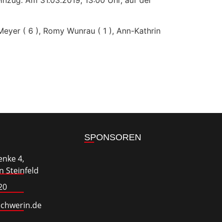
Meyer ( 6 ), Romy Wunrau ( 1 ), Ann-Kathrin
SPONSOREN
enke 4,
 Steinfeld
20
schwerin.de