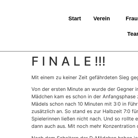
Start
Verein
Frau
Tea
F I N A L E !!!
Mit einem zu keiner Zeit gefährdeten Sieg 
Von der ersten Minute an wurde der Gegner in
Mädchen kam es schon in der Anfangsphase zu
Mädels schon nach 10 Minuten mit 3:0 in Führ
zusätzlich an. So stand es zur Halbzeit 7:0 f
Spielerinnen ließen nicht nach. Und so rollt
dann auch aus. Mit noch mehr Konzentration 
Nach dem Scheitern der D-Mädchen haben jetz