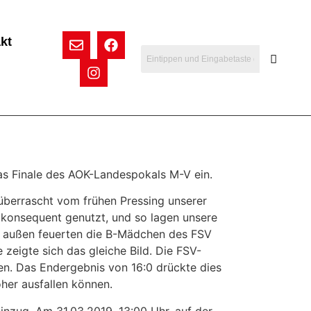
kt
as Finale des AOK-Landespokals M-V ein.
überrascht vom frühen Pressing unserer
 konsequent genutzt, und so lagen unsere
Von außen feuerten die B-Mädchen des FSV
zeigte sich das gleiche Bild. Die FSV-
en. Das Endergebnis von 16:0 drückte dies
her ausfallen können.
nzug. Am 31.03.2019, 13:00 Uhr, auf der