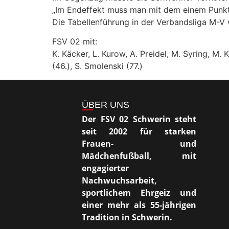
„Im Endeffekt muss man mit dem einem Punkt no
Die Tabellenführung in der Verbandsliga M-V
FSV 02 mit:
K. Käcker, L. Kurow, A. Preidel, M. Syring, M. 
(46.), S. Smolenski (77.)
ÜBER UNS
Der FSV 02 Schwerin steht
seit 2002 für starken
Frauen- und
Mädchenfußball, mit
engagierter
Nachwuchsarbeit,
sportlichem Ehrgeiz und
einer mehr als 55-jährigen
Tradition in Schwerin.