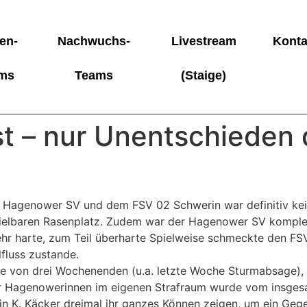
en-
Nachwuchs-
Livestream
Konta
ms
Teams
(Staige)
st – nur Unentschieden
 Hagenower SV und dem FSV 02 Schwerin war definitiv kein
pielbaren Rasenplatz. Zudem war der Hagenower SV komplett
ehr harte, zum Teil überharte Spielweise schmeckte den FS
fluss zustande.
use von drei Wochenenden (u.a. letzte Woche Sturmabsage),
er Hagenowerinnen im eigenen Strafraum wurde vom insgesa
n K. Käcker dreimal ihr ganzes Können zeigen, um ein Gege