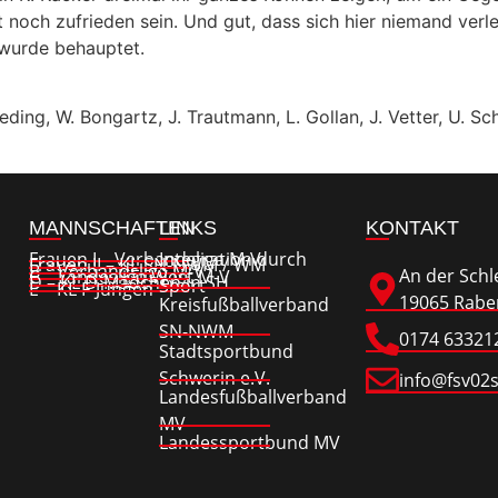
ch zufrieden sein. Und gut, dass sich hier niemand verletz
 wurde behauptet.
Keding, W. Bongartz, J. Trautmann, L. Gollan, J. Vetter, U. Sc
MANNSCHAFTEN
LINKS
KONTAKT
Frauen I – Verbandsliga M-V
Integration durch
Frauen II – KL SN-NWM / WM
B – Verbandsliga M-V
An der Schl
C – Landesliga West M-V
D – KL D-Mädchen in SH
Sport
E – KL F-Jungen
19065 Raben
Kreisfußballverband
SN-NWM
0174 63321
Stadtsportbund
Schwerin e.V.
info@fsv02
Landesfußballverband
MV
Landessportbund MV