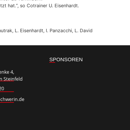
t hat.“, so Cotrainer U. Eisenhardt.
hutrak, L. Eisenhardt, I. Panzacchi, L. David
SPONSOREN
enke 4,
 Steinfeld
20
schwerin.de