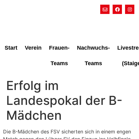
Start
Verein
Frauen-
Nachwuchs-
Livestr
Teams
Teams
(Staig
Erfolg im
Landespokal der B-
Mädchen
Die B-Mädchen des FSV sicherten sich in einem engen