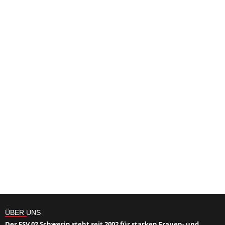
ÜBER UNS
Der FSV 02 Schwerin steht seit 2002 für starken Frauen- und