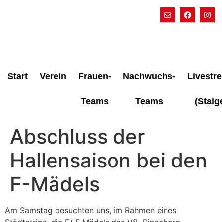
Start
Verein
Frauen-
Nachwuchs-
Livestr
Teams
Teams
(Staig
Abschluss der
Hallensaison bei den
F-Mädels
Am Samstag besuchten uns, im Rahmen eines