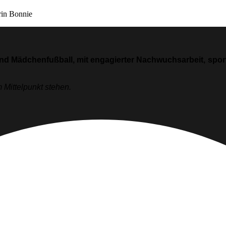
erin Bonnie
und Mädchenfußball, mit engagierter Nachwuchsarbeit, sportl
 Mittelpunkt stehen.