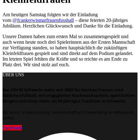
Am heutigen Samstag folgten wir der Einladung
vom
@fcankerwismarfrauenfussball
– diese feierten 20-jähriges
Jubiläum. Herzlichen Glückwunsch und Danke für die Einladung.
Unsere Damen haben zum ersten Mal so zusammengespielt und
auch wenn heute noch drei Spielerinnen aus der Ersten Mannschaft
zur Verfügung standen, so haben hauptsächlich die zukünftigen
Kleinfeldfrauen gespielt und sind direkt auf dem Podium gelandet.
Im letzten Spiel fehlten die Kräfte und so reichte es am Ende zu
Platz drei. Wir sind stolz auf euch.
ÜBER UNS
Der FSV 02 Schwerin steht seit 2002 für starken Frauen- und
Mädchenfußball, mit engagierter Nachwuchsarbeit, sportlichem
Ehrgeiz und einer mehr als 55-jährigen Tradition in Schwerin.
Ein Verein, in dem Leistung, Gemeinschaft und Entwicklung im Mittelpunkt
stehen.
Facebook