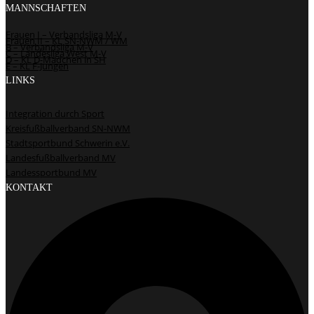
MANNSCHAFTEN
Frauen I – Verbandsliga M-V
Frauen II – KL SN-NWM / WM
B – Verbandsliga M-V
C – Landesliga West M-V
D – KL D-Mädchen in SH
E – KL F-Jungen
LINKS
Integration durch Sport
Kreisfußballverband SN-NWM
Stadtsportbund Schwerin e.V.
Landesfußballverband MV
Landessportbund MV
KONTAKT