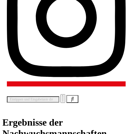
Ergebnisse der
Nachwuchsmannschaften