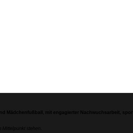
und Mädchenfußball, mit engagierter Nachwuchsarbeit, sportl
 Mittelpunkt stehen.