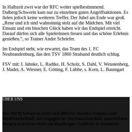
In Halbzeit zwei war der RFC weiter spielbestimmend.
Dalberg/Schwerin kam nur zu einzelnen guten Angriffsaktionen. Es
fielen jedoch keine weiteren Treffer. Der Jubel am Ende war groß.
„Rene und ich sind wahnsinnig stolz auf die Mädchen. Mit viel
Einsatz und ein bisschen Glück haben wir das Endspiel erreicht.
Darauf dürfen sich alle Spielerinnen freuen und das schöne Erlebnis
genießen.“, so Trainer Andre Schriefer.
Im Endspiel steht, wie erwartet, das Team des 1. FC
Neubrandenburg, das den TSV 1860 Stralsund deutlich schlug.
FSV mit: J. Jahnke, L. Radtke, H. Scholz, S. Dahl, V. Weustenberg,
J. Mader, A. Wiesner, E. Götting, F. Lübbe, s. Korn, L. Baumgart
ÜBER UNS
Der FSV 02 Schwerin steht seit 2002 für starken Frauen- und
Mädchenfußball, mit engagierter Nachwuchsarbeit, sportlichem
Ehrgeiz und einer mehr als 55-jährigen Tradition in Schwerin.