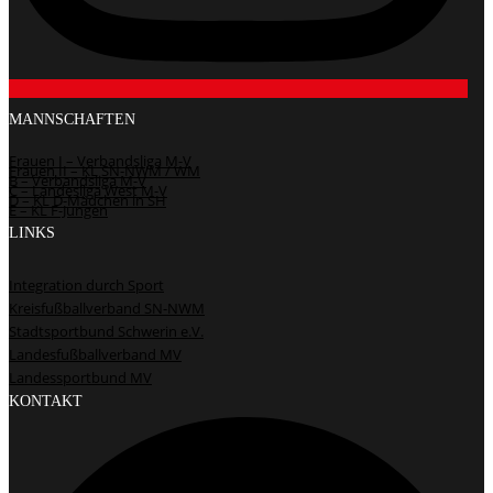
MANNSCHAFTEN
Frauen I – Verbandsliga M-V
Frauen II – KL SN-NWM / WM
B – Verbandsliga M-V
C – Landesliga West M-V
D – KL D-Mädchen in SH
E – KL F-Jungen
LINKS
Integration durch Sport
Kreisfußballverband SN-NWM
Stadtsportbund Schwerin e.V.
Landesfußballverband MV
Landessportbund MV
KONTAKT