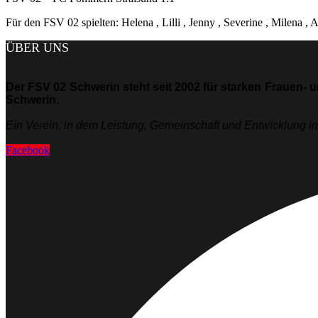
Für den FSV 02 spielten: Helena , Lilli , Jenny , Severine , Milena ,
ÜBER UNS
Der FSV 02 Schwerin steht seit 2002 für starken Frauen- 
Schwerin.
Ein Verein, in dem Leistung, Gemeinschaft und Entwicklung im
Facebook