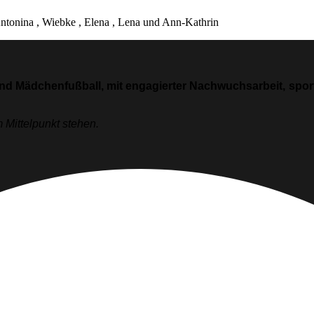
 Antonina , Wiebke , Elena , Lena und Ann-Kathrin
und Mädchenfußball, mit engagierter Nachwuchsarbeit, sportl
 Mittelpunkt stehen.